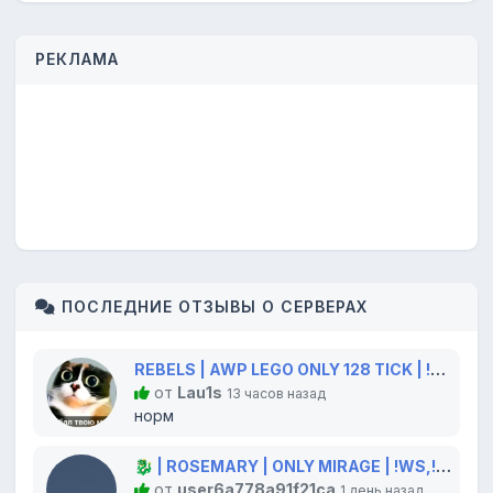
РЕКЛАМА
ПОСЛЕДНИЕ ОТЗЫВЫ О СЕРВЕРАХ
REBELS | AWP LEGO ONLY 128 TICK | !WS !GLOVES !KNIFE
от
Lau1s
13 часов назад
норм
🐉 | ROSEMARY | ONLY MIRAGE | !WS,!GLOVES,!KNIFE 💫
от
user6a778a91f21ca
1 день назад