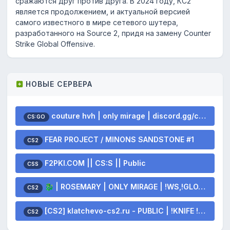
сражаются друг против друга. В 2024 году, КС2
является продолжением, и актуальной версией
самого известного в мире сетевого шутера,
разработанного на Source 2, придя на замену Counter
Strike Global Offensive.
НОВЫЕ СЕРВЕРА
couture hvh | only mirage | discord.gg/couturehvh
CS:GO
FEAR PROJECT / MINONS SANDSTONE #1
CS2
F2PKI.COM || CS:S || Public
CSS
🐉 | ROSEMARY | ONLY MIRAGE | !WS,!GLOVES,!KNIFE 💫
CS2
[CS2] klatchevo-cs2.ru - PUBLIC | !KNIFE !SKINS
CS2