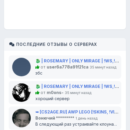
ПОСЛЕДНИЕ ОТЗЫВЫ О СЕРВЕРАХ
🐉 | ROSEMARY | ONLY MIRAGE | !WS,!GLOVES,!KNIFE 🐲
от
user6a778a91f21ca
35 минут назад
збс
🐉 | ROSEMARY | ONLY MIRAGE | !WS,!GLOVES,!KNIFE 🐲
от
m0ons-
35 минут назад
хороший сервер
➥ [CS2AGE.RU] AWP LEGO [!SKINS, !VIP, !LVL]
Вонючий *********
1 день назад
В следующий раз устраивайте клоунаду в цирке, там вам и место. Всего доброго...