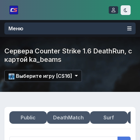
Меню
Сервера Counter Strike 1.6 DeathRun, с
картой ka_beams
Выберите игру [CS16]
Public
DeathMatch
Surf
Zo