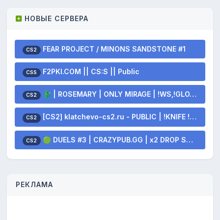
НОВЫЕ СЕРВЕРА
FEAR PROJECT / MINONS SANDSTONE #1
CS2
F2PKI.COM || CS:S || Public
CSS
🐉 | ROSEMARY | ONLY MIRAGE | !WS,!GLOVES,!KNIFE 🐲
CS2
[CS2] klatchevo-cs2.ru - PUBLIC | !KNIFE !SKINS
CS2
🟢 DUELS #3 | CRAZYPUB.GG | x2 DROP SKINS
CS2
РЕКЛАМА